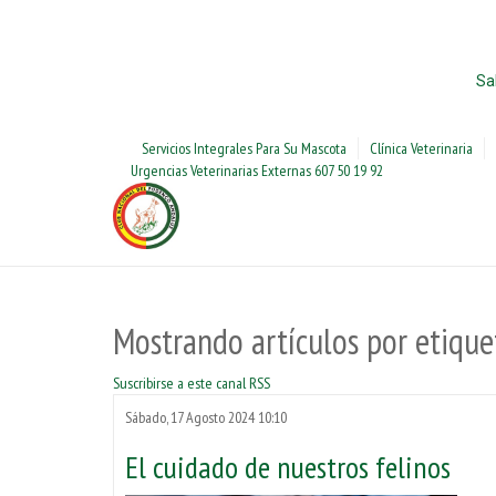
¡Atención! Este sitio usa cookies y tecnolog
Si no cambia la configuración de su navegador, usted acepta su uso.
Sa
Acepto
Servicios Integrales Para Su Mascota
Clínica Veterinaria
Urgencias Veterinarias Externas 607 50 19 92
Mostrando artículos por etiquet
Suscribirse a este canal RSS
Sábado, 17 Agosto 2024 10:10
El cuidado de nuestros felinos