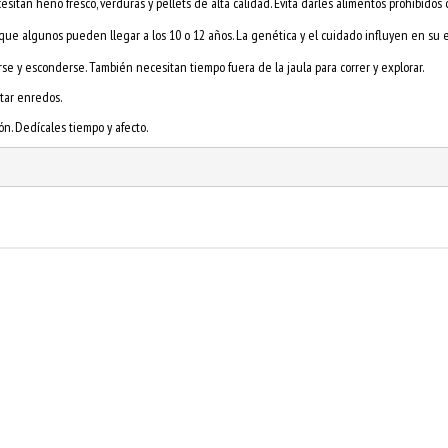
esitan heno fresco, verduras y pellets de alta calidad.
Evita darles alimentos prohibidos 
unque algunos pueden llegar a los 10 o 12 años.
La genética y el cuidado influyen en su 
rse y esconderse. También necesitan tiempo fuera de la jaula para correr y explorar.
itar enredos.
ón. Dedícales tiempo y afecto.