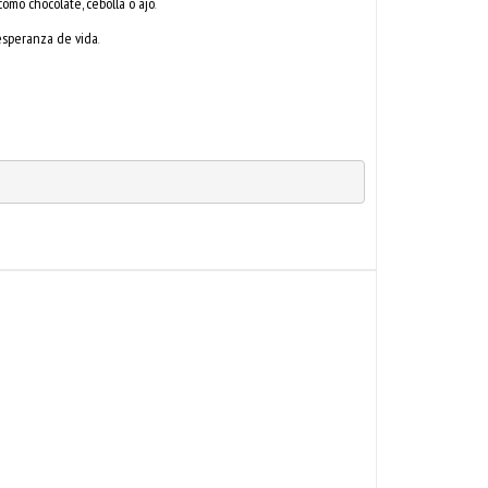
como chocolate, cebolla o ajo
.
esperanza de vida
.