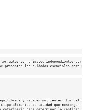
 los gatos son animales independientes por naturaleza,
se presentan los cuidados esenciales para mantener a tu
equilibrada y rica en nutrientes. Los gatos son carnívor
 Elige alimentos de calidad que contengan carne como 
n veterinario para determinar la cantidad y tipo de 