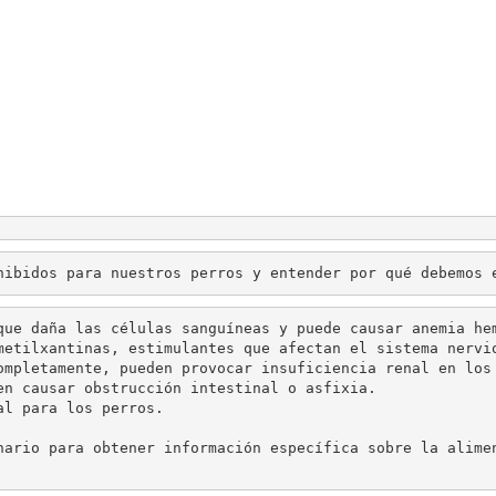
que daña las células sanguíneas y puede causar anemia hem
metilxantinas, estimulantes que afectan el sistema nervi
ompletamente, pueden provocar insuficiencia renal en los 
en causar obstrucción intestinal o asfixia.

al para los perros.
nario para obtener información específica sobre la alime