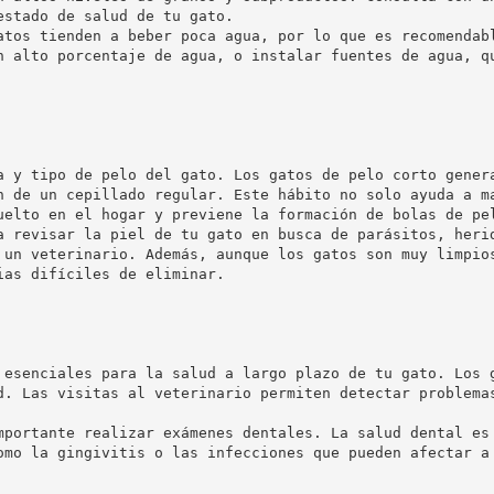
stado de salud de tu gato.

atos tienden a beber poca agua, por lo que es recomendab
n alto porcentaje de agua, o instalar fuentes de agua, q
a y tipo de pelo del gato. Los gatos de pelo corto gener
n de un cepillado regular. Este hábito no solo ayuda a m
uelto en el hogar y previene la formación de bolas de pel
a revisar la piel de tu gato en busca de parásitos, heri
 un veterinario. Además, aunque los gatos son muy limpio
 esenciales para la salud a largo plazo de tu gato. Los 
d. Las visitas al veterinario permiten detectar problema
mportante realizar exámenes dentales. La salud dental es