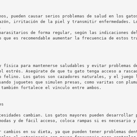
nos, pueden causar serios problemas de salud en los gato
azón, irritación de la piel y transmitir enfermedades. L


parasitarios de forma regular, según las indicaciones de
y física para mantenerse saludables y evitar problemas d
el estrés. Asegúrate de que tu gato tenga acceso a rascad
o felino. Los gatos son cazadores naturales, y el juego 
sando juguetes que simulen presas, como varitas con plum
es
cesidades cambian. Los gatos mayores pueden desarrollar 
modas y de fácil acceso, coloca rampas si es necesario y
r cambios en su dieta, ya que pueden tener problemas den