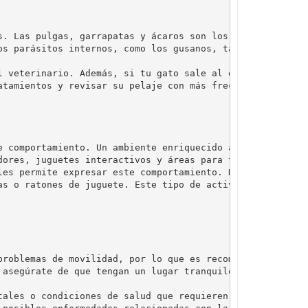
s. Las pulgas, garrapatas y ácaros son los parásitos 
os parásitos internos, como los gusanos, también pueden 
l veterinario. Además, si tu gato sale al exterior, 
e comportamiento. Un ambiente enriquecido ayuda a 
ores, juguetes interactivos y áreas para trepar.

les permite expresar este comportamiento. Dedica 
as o ratones de juguete. Este tipo de actividad no 
problemas de movilidad, por lo que es recomendable 
 asegúrate de que tengan un lugar tranquilo donde 
tales o condiciones de salud que requieren alimentos 