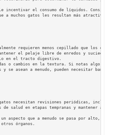
le incentivar el consumo de líquidos. Considera 
ue a muchos gatos les resultan más atractivas que 
almente requieren menos cepillado que los de pelo 
antener el pelaje libre de enredos y suciedad, sino 
o en el tracto digestivo.

das o cambios en la textura. Si notas algo inusual, 
s y se asean a menudo, pueden necesitar baños ocasionale
gatos necesitan revisiones periódicas, incluso si 
s de salud en etapas tempranas y mantener al día las 
 un aspecto que a menudo se pasa por alto, pero es 