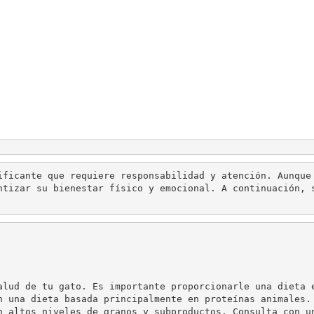
ificante que requiere responsabilidad y atención. Aunque
ntizar su bienestar físico y emocional. A continuación, 
alud de tu gato. Es importante proporcionarle una dieta 
n una dieta basada principalmente en proteínas animales.
n altos niveles de granos y subproductos. Consulta con u