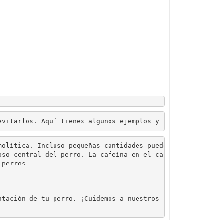
olítica. Incluso pequeñas cantidades pueden ser perjudic
oso central del perro. La cafeína en el café, la teofilin
perros.

ntación de tu perro. ¡Cuidemos a nuestros peludos amigos