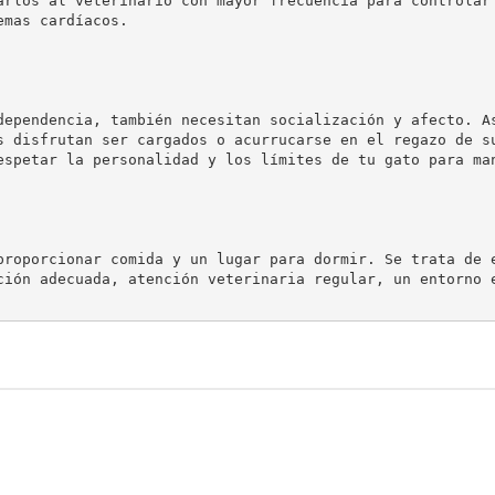
arlos al veterinario con mayor frecuencia para controlar
dependencia, también necesitan socialización y afecto. A
s disfrutan ser cargados o acurrucarse en el regazo de s
proporcionar comida y un lugar para dormir. Se trata de 
ción adecuada, atención veterinaria regular, un entorno 